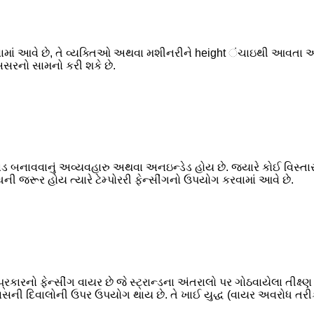
માં આવે છે, તે વ્યક્તિઓ અથવા મશીનરીને height ંચાઇથી આવતા અટક
અસરનો સામનો કરી શકે છે.
ડ બનાવવાનું અવ્યવહારુ અથવા અનઇન્ડેડ હોય છે. જ્યારે કોઈ વિસ્તાર
જરૂર હોય ત્યારે ટેમ્પોરરી ફેન્સીંગનો ઉપયોગ કરવામાં આવે છે.
ારનો ફેન્સીંગ વાયર છે જે સ્ટ્રાન્ડના અંતરાલો પર ગોઠવાયેલા તીક્ષ્ણ
ી દિવાલોની ઉપર ઉપયોગ થાય છે. તે ખાઈ યુદ્ધ (વાયર અવરોધ તરીકે) મ