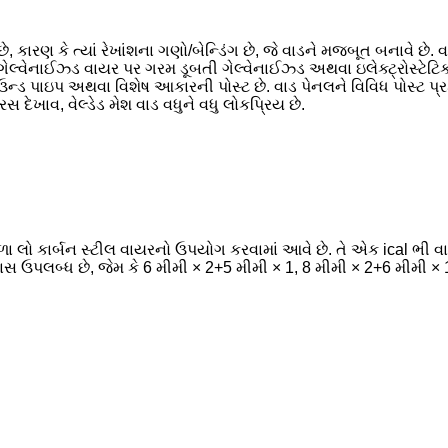
ે, કારણ કે ત્યાં રેખાંશના ગણો/બેન્ડિંગ છે, જે વાડને મજબૂત બનાવે છે.
ગેલ્વેનાઈઝ્ડ વાયર પર ગરમ ડૂબતી ગેલ્વેનાઈઝ્ડ અથવા ઇલેક્ટ્રોસ્ટેટિક પ
ઇપ અથવા વિશેષ આકારની પોસ્ટ છે. વાડ પેનલને વિવિધ પોસ્ટ પ્રકાર 
દેખાવ, વેલ્ડેડ મેશ વાડ વધુને વધુ લોકપ્રિય છે.
ળા લો કાર્બન સ્ટીલ વાયરનો ઉપયોગ કરવામાં આવે છે. તે એક ical ભી વાય
સ ઉપલબ્ધ છે, જેમ કે 6 મીમી × 2+5 મીમી × 1, 8 મીમી × 2+6 મીમી × 1.