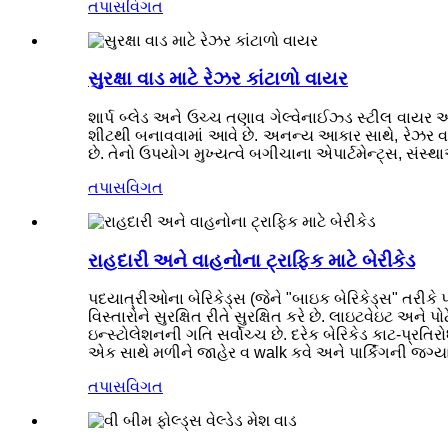
તપાસ
વિગત
સુરક્ષા વાડ માટે રેઝર કાંટાળો વાયર
શાર્પ બ્લેડ અને ઉચ્ચ તણાવ ગેલ્વેનાઈઝ્ડ સ્ટીલ વાયર 
શીટથી બનાવવામાં આવે છે. અનન્ય આકાર સાથે, રેઝર વાયરન
છે. તેનો ઉપયોગ મુખ્યત્વે બગીચાના એપાર્ટમેન્ટ્સ, સંસ્થા
તપાસ
વિગત
રાહદારી અને વાહનોના ટ્રાફિક માટે બેરીકેડ
પદયાત્રીઓના બેરિકેડ્સ (જેને "બાઇક બેરિકેડ્સ" તરીક
વિસ્તારોને સુરક્ષિત રીતે સુરક્ષિત કરે છે. લાઇટવેઇટ અન
ઇન્સ્ટોલેશનની ગતિ સર્વોચ્ચ છે. દરેક બેરિકેડ કાટ-પ્રતિર
એક સાથે મળીને જાહેર વ walk કવે અને પાર્કિંગની જગ્યા
તપાસ
વિગત