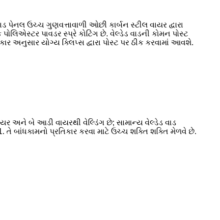
 વાડ પેનલ ઉચ્ચ ગુણવત્તાવાળી ઓછી કાર્બન સ્ટીલ વાયર દ્વારા
ોલિએસ્ટર પાવડર સ્પ્રે કોટિંગ છે. વેલ્ડેડ વાડની કોમન પોસ્ટ
અનુસાર યોગ્ય ક્લિપ્સ દ્વારા પોસ્ટ પર ઠીક કરવામાં આવશે.
ર અને બે આડી વાયરથી વેલ્ડિંગ છે; સામાન્ય વેલ્ડેડ વાડ
 તે બાંધકામનો પ્રતિકાર કરવા માટે ઉચ્ચ શક્તિ શક્તિ મેળવે છે.