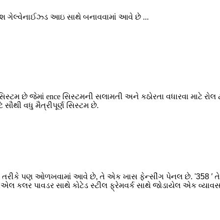
મેશ ગેલ્વેનાઈઝ્ડ આઇ સાથે બનાવવામાં આવે છે ...
મ છે જેમાં ence સિસ્ટમની સલામતી અને કઠોરતા વધારવા માટે રોલ ટોચ
સૌથી વધુ મૈત્રીપૂર્ણ સિસ્ટમ છે.
તરીકે પણ ઓળખવામાં આવે છે, તે એક ખાસ ફેન્સીંગ પેનલ છે. '358 ′ તેના
લ કલર પાવડર સાથે કોટેડ સ્ટીલ ફ્રેમવર્ક સાથે જોડાયેલ એક વ્યાવસા