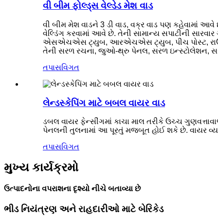
વી બીમ ફોલ્ડ્સ વેલ્ડેડ મેશ વાડ
વી બીમ મેશ વાડને 3 ડી વાડ, વક્ર વાડ પણ કહેવામાં આવે છ
વેલ્ડિંગ કરવામાં આવે છે. તેની સામાન્ય સપાટીની સારવાર 
એસએચએસ ટ્યુબ, આરએચએસ ટ્યુબ, પીચ પોસ્ટ, રાઉન્ડ પા
તેની સરળ રચના, જુઓ-થ્રુ પેનલ, સરળ ઇન્સ્ટોલેશન, સરસ 
તપાસ
વિગત
લેન્ડસ્કેપિંગ માટે બબલ વાયર વાડ
ડબલ વાયર ફેન્સીંગમાં કાચા માલ તરીકે ઉચ્ચ ગુણવત્તાવા
પેનલની તુલનામાં આ પૂરતું મજબૂત હોઈ શકે છે. વાયર વ્યા
તપાસ
વિગત
મુખ્ય કાર્યક્રમો
ઉત્પાદનોના વપરાશના દૃશ્યો નીચે બતાવ્યા છે
ભીડ નિયંત્રણ અને રાહદારીઓ માટે બેરિકેડ