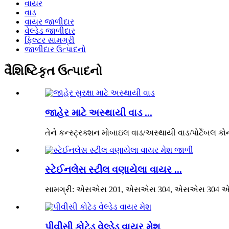
વાયર
વાડ
વાયર જાળીદાર
વેલ્ડેડ જાળીદાર
ફિલ્ટર સામગ્રી
જાળીદાર ઉત્પાદનો
વૈશિષ્ટિકૃત ઉત્પાદનો
જાહેર માટે અસ્થાયી વાડ ...
તેને કન્સ્ટ્રક્શન મોબાઇલ વાડ/અસ્થાયી વાડ/પોર્ટેબલ કોન્
સ્ટેઈનલેસ સ્ટીલ વણાયેલા વાયર ...
સામગ્રી: એસએસ 201, એસએસ 304, એસએસ 304 એ
પીવીસી કોટેડ વેલ્ડેડ વાયર મેશ