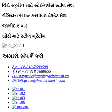
વિંડો સ્ક્રીન માટે સ્ટેઈનલેસ સ્ટીલ મેશ
ગેબિયન બ for ક્સ માટે વેલ્ડેડ મેશ
જાળીદાર વાડ
સીડી માટે સ્ટીલ ગ્રેટીંગ
અમારો સંપર્ક કરો
ટેલ:
+86-318-7689688
ફેક્સ:
+86-318-7689655
ઇમેઇલ:
grace@anping-wiremesh.cn
ઇમેઇલ:
grace@hncwiremesh.com