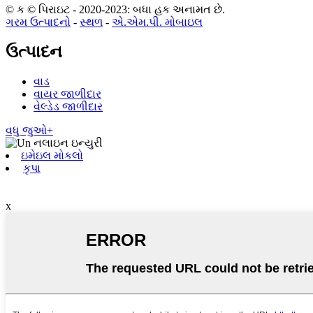
© ક © પિરાઇટ - 2020-2023: બધા હક અનામત છે.
ગરમ ઉત્પાદનો
-
સ્થળ
-
એ.એમ.પી. મોબાઇલ
ઉત્પાદન
વાડ
વાયર જાળીદાર
વેલ્ડેડ જાળીદાર
વધુ જુઓ+
ઇમેઇલ મોકલો
કૃપા
x