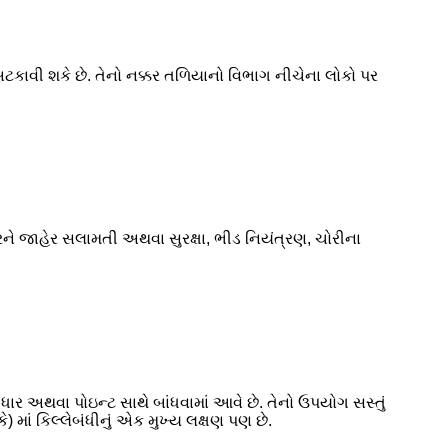
ાવી શકે છે. તેનો નક્કર તળિયાનો વિભાગ નીચેના લોકો પર
ને જાહેર સલામતી અથવા સુરક્ષા, ભીડ નિયંત્રણ, ચોરીના
 ધાર અથવા પોઇન્ટ સાથે બાંધવામાં આવે છે. તેનો ઉપયોગ સસ્તું
ાં કિલ્લેબંધીનું એક મુખ્ય લક્ષણ પણ છે.