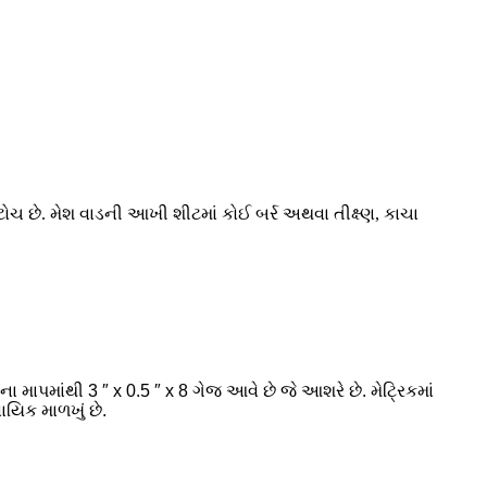
 છે. મેશ વાડની આખી શીટમાં કોઈ બર્ર અથવા તીક્ષ્ણ, કાચા
 માપમાંથી 3 ″ x 0.5 ″ x 8 ગેજ આવે છે જે આશરે છે. મેટ્રિકમાં
યિક માળખું છે.