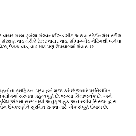
ેઝર વાયર ગરમ-ડૂબેલા ગેલ્વેનાઈઝ્ડ શીટ અથવા સ્ટેઈનલેસ સ્ટીલ
ંરક્ષણ વાડ તરીકે રેઝર વાયર વાડ, સીધા-બ્લેડ નેટિંગથી બનેલા
વિંડોઝ, ઉચ્ચ વાડ, વાડ માટે પણ ઉપયોગમાં લેવાય છે.
ોના ટ્રાફિકના પ્રવાહને મદદ કરે છે જ્યારે પ્રતિબંધિત
ાં ઉપયોગમાં સરળતા મહત્વપૂર્ણ છે, જગ્યા ચિંતાજનક છે, અને
છે. બહુવિધ એકમો સરળતાથી અનુકૂળ હૂક અને સ્લીવ સિસ્ટમ દ્વારા
ાન ઉપકરણોને સુરક્ષિત રાખવા માટે એક સંપૂર્ણ ઉપાય છે.