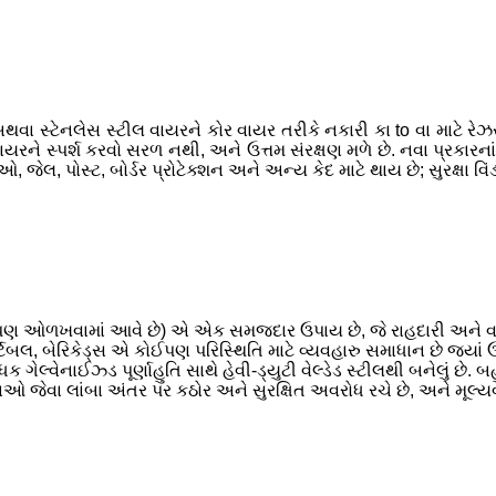
અથવા સ્ટેનલેસ સ્ટીલ વાયરને કોર વાયર તરીકે નકારી કા to વા માટે ર
ે સ્પર્શ કરવો સરળ નથી, અને ઉત્તમ સંરક્ષણ મળે છે. નવા પ્રકારનાં સ
ઓ, જેલ, પોસ્ટ, બોર્ડર પ્રોટેક્શન અને અન્ય કેદ માટે થાય છે; સુરક્ષા 
ે પણ ઓળખવામાં આવે છે) એ એક સમજદાર ઉપાય છે, જે રાહદારી અને વાહન
ે પોર્ટેબલ, બેરિકેડ્સ એ કોઈપણ પરિસ્થિતિ માટે વ્યવહારુ સમાધાન છે જ્ય
ોધક ગેલ્વેનાઈઝ્ડ પૂર્ણાહુતિ સાથે હેવી-ડ્યુટી વેલ્ડેડ સ્ટીલથી બનેલું 
ઓ જેવા લાંબા અંતર પર કઠોર અને સુરક્ષિત અવરોધ રચે છે, અને મૂલ્યવ