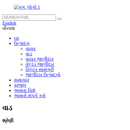
English
વીનાશ
ઘર
ઉત્પાદન
વાયર
વાડ
વાયર જાળીદાર
વેલ્ડેડ જાળીદાર
ફિલ્ટર સામગ્રી
જાળીદાર ઉત્પાદનો
સમાચાર
ફાજલ
અમારા વિશે
અમારો સંપર્ક કરો
વાડ
શ્રેણી