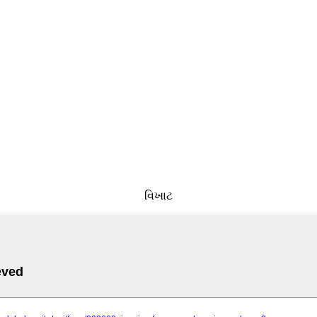
વિખાટ