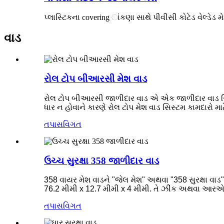
પ્લાસ્ટિકના covering ાંકણા સાથે પીવીસી કોટેડ વેલ્ડેડ 
વાડ
રોલ ટોપ બીઆરસી મેશ વાડ
રોલ ટોપ બીઆરસી જાળીદાર વાડ એ એક જાળીદાર વાડ સિસ્ટ
ધાર ન હોવાને કારણે રોલ ટોપ મેશ વાડ સિસ્ટમ કામદારો માટે 
તપાસ
વિગત
ઉચ્ચ સુરક્ષા 358 જાળીદાર વાડ
358 વાયર મેશ વાડને "જેલ મેશ" અથવા "358 સુરક્ષા વાડ" 
76.2 મીમી x 12.7 મીમી x 4 મીમી. તે ઝીંક અથવા આરએએ
તપાસ
વિગત