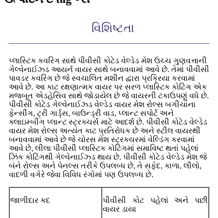
વિશિષ્ટતા
પ્લાસ્ટિક કવરિંગ સાથે પીવીસી કોટેડ વેલ્ડેડ મેશ ઉચ્ચ ગુણવત્તાની
ગેલ્વેનાઈઝ્ડ આયર્ન વાયર સાથે બનાવવામાં આવે છે. તેમાં પીવીસી
પાવડર કવરિંગ છે જે સ્વચાલિત મશીન દ્વારા પ્રક્રિયા કરવામાં
આવે છે. આ કાટ રક્ષણાત્મક વાયર પર સરળ પ્લાસ્ટિક કોટિંગ એક
મજબૂત એડહેસિવ સાથે જોડાયેલ છે જે વાયરની ટકાઉપણું વધે છે.
પીવીસી કોટેડ ગેલ્વેનાઈઝ્ડ વેલ્ડેડ વાયર મેશ રોલ્સ બગીચાના
ફેન્સીંગ, ટ્રી ગાર્ડ્સ, બાઉન્ડ્રી વાડ, પ્લાન્ટ સપોર્ટ અને
ક્લાઇમ્બીંગ પ્લાન્ટ સ્ટ્રક્ચર્સ માટે આદર્શ છે. પીવીસી કોટેડ વેલ્ડેડ
વાયર મેશ રોલ્સ અત્યંત કાટ પ્રતિરોધક છે અને સ્ટીલ વાયરથી
બનાવવામાં આવે છે જે ચોરસ મેશ સ્ટ્રક્ચરમાં વેલ્ડિંગ કરવામાં
આવે છે, લીલા પીવીસી પ્લાસ્ટિક કોટિંગમાં સમાવિષ્ટ થતાં પહેલાં
ઝિંક કોટિંગથી ગેલ્વેનાઈઝ્ડ થાય છે. પીવીસી કોટેડ વેલ્ડેડ મેશ જે
બંને રોલ્સ અને પેનલ્સ તરીકે ઉપલબ્ધ છે, તે સફેદ, કાળા, લીલો,
વાદળી વગેરે જેવા વિવિધ રંગોમાં પણ ઉપલબ્ધ છે.
જાળીદાર કદ
પીવીસી કોટ પહેલાં અને પછી
વાયર ડાયા