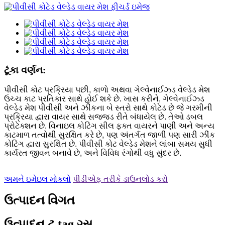
ટૂંકા વર્ણન:
પીવીસી કોટ પ્રક્રિયા પછી, કાળો અથવા ગેલ્વેનાઈઝ્ડ વેલ્ડેડ મેશ
ઉચ્ચ કાટ પ્રતિકાર સાથે હોઈ શકે છે. ખાસ કરીને, ગેલ્વેનાઈઝ્ડ
વેલ્ડેડ મેશ પીવીસી અને ઝીંકના બે સ્તરો સાથે કોટેડ છે જે ગરમીની
પ્રક્રિયા દ્વારા વાયર સાથે સજ્જડ રીતે બંધાયેલ છે. તેઓ ડબલ
પ્રોટેક્શન છે. વિનાઇલ કોટિંગ સીલ ફક્ત વાયરને પાણી અને અન્ય
કાટમાળ તત્વોથી સુરક્ષિત કરે છે, પણ અંતર્ગત જાળી પણ સારી ઝીંક
કોટિંગ દ્વારા સુરક્ષિત છે. પીવીસી કોટ વેલ્ડેડ મેશને લાંબા સમય સુધી
કાર્યરત જીવન બનાવે છે, અને વિવિધ રંગોથી વધુ સુંદર છે.
અમને ઇમેઇલ મોકલો
પીડીએફ તરીકે ડાઉનલોડ કરો
ઉત્પાદન વિગત
ઉત્પાદન ટ tag ગ્સ