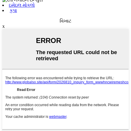
ઇમેઇલ મોકલો
કૃપા
વિખાટ
x