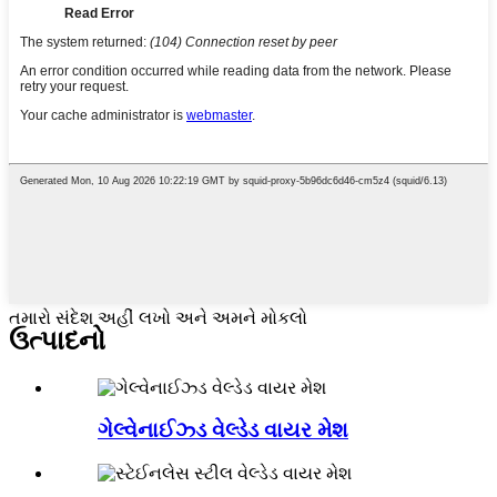
તમારો સંદેશ અહીં લખો અને અમને મોકલો
ઉત્પાદનો
ગેલ્વેનાઈઝ્ડ વેલ્ડેડ વાયર મેશ