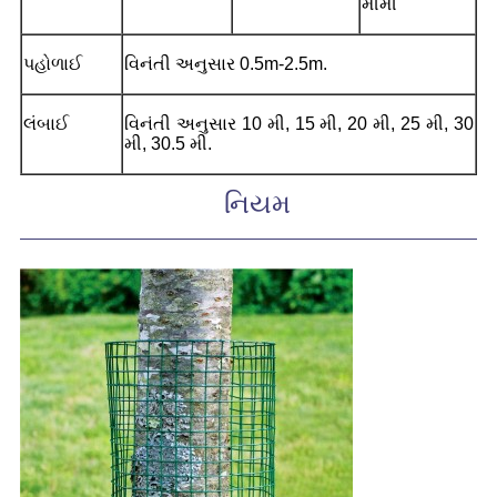
મીમી
પહોળાઈ
વિનંતી અનુસાર 0.5m-2.5m.
લંબાઈ
વિનંતી અનુસાર 10 મી, 15 મી, 20 મી, 25 મી, 30
મી, 30.5 મી.
નિયમ