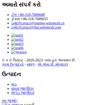
અમારો સંપર્ક કરો
ટેલ:
+86-318-7689688
ફેક્સ:
+86-318-7689655
ઇમેઇલ:
grace@anping-wiremesh.cn
ઇમેઇલ:
grace@hncwiremesh.com
© ક © પિરાઇટ - 2020-2023: બધા હક અનામત છે.
ગરમ ઉત્પાદનો
-
સ્થળ
-
એ.એમ.પી. મોબાઇલ
ઉત્પાદન
વાડ
વાયર જાળીદાર
વેલ્ડેડ જાળીદાર
વધુ જુઓ+