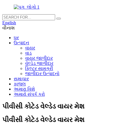
English
વીનાશ
ઘર
ઉત્પાદન
વાયર
વાડ
વાયર જાળીદાર
વેલ્ડેડ જાળીદાર
ફિલ્ટર સામગ્રી
જાળીદાર ઉત્પાદનો
સમાચાર
ફાજલ
અમારા વિશે
અમારો સંપર્ક કરો
પીવીસી કોટેડ વેલ્ડેડ વાયર મેશ
પીવીસી કોટેડ વેલ્ડેડ વાયર મેશ