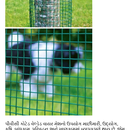
પીવીસી કોટેડ વેલ્ડેડ વાયર મેશનો ઉપયોગ માછીમારી, ઉદ્યોગ,
કૃષિ, બાંધકામ, પરિવહન અને ખાણકામમાં વ્યાપકપણે થાય છે. જેમ