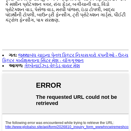
કે મશીન પ્રોટેક્શન કવર, રાંચ ફેંડર, બગીચાની વાડ, વિંડો
પ્રોટેક્શન વાડ, પેસેજ વાડ, મરઘી પાંજરા, ઇંડા ટોપલી, ખાદ્ય
પદાર્થોની ટોપલી, બાઉન્ડ્રી ફેન્સીંગ, ટ્રી પ્રોટેક્શન ગાર્ડ્સ, પીઈટી
કંટ્રોલ ફેન્સીંગ, પાક સંરક્ષણ.
ગત:
જથ્થાબંધ ચાઇના પેનલ ફિલ્ટર નિકાસકારો કંપનીઓ - ઉચ્ચ
ફિલ્ટર કાર્યક્ષમતાના સિંટર મેશ - ચોંગગુઆન
આગળ:
ગેલ્વેનાઈઝ્ડ વેલ્ડેડ વાયર મેશ