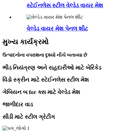
સ્ટેઈનલેસ સ્ટીલ વેલ્ડેડ વાયર મેશ
વેલ્ડેડ વાયર મેશ પેનલ શીટ
મુખ્ય કાર્યક્રમો
ઉત્પાદનોના વપરાશના દૃશ્યો નીચે બતાવ્યા છે
ભીડ નિયંત્રણ અને રાહદારીઓ માટે બેરિકેડ
વિંડો સ્ક્રીન માટે સ્ટેઈનલેસ સ્ટીલ મેશ
ગેબિયન બ for ક્સ માટે વેલ્ડેડ મેશ
જાળીદાર વાડ
સીડી માટે સ્ટીલ ગ્રેટીંગ