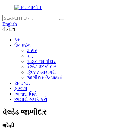
English
વીનાશ
ઘર
ઉત્પાદન
વાયર
વાડ
વાયર જાળીદાર
વેલ્ડેડ જાળીદાર
ફિલ્ટર સામગ્રી
જાળીદાર ઉત્પાદનો
સમાચાર
ફાજલ
અમારા વિશે
અમારો સંપર્ક કરો
વેલ્ડેડ જાળીદાર
શ્રેણી