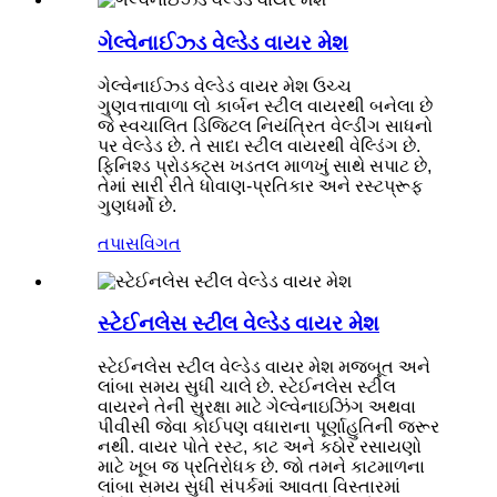
ગેલ્વેનાઈઝ્ડ વેલ્ડેડ વાયર મેશ
ગેલ્વેનાઈઝ્ડ વેલ્ડેડ વાયર મેશ ઉચ્ચ
ગુણવત્તાવાળા લો કાર્બન સ્ટીલ વાયરથી બનેલા છે
જે સ્વચાલિત ડિજિટલ નિયંત્રિત વેલ્ડીંગ સાધનો
પર વેલ્ડેડ છે. તે સાદા સ્ટીલ વાયરથી વેલ્ડિંગ છે.
ફિનિશ્ડ પ્રોડક્ટ્સ ખડતલ માળખું સાથે સપાટ છે,
તેમાં સારી રીતે ધોવાણ-પ્રતિકાર અને રસ્ટપ્રૂફ
ગુણધર્મો છે.
તપાસ
વિગત
સ્ટેઈનલેસ સ્ટીલ વેલ્ડેડ વાયર મેશ
સ્ટેઈનલેસ સ્ટીલ વેલ્ડેડ વાયર મેશ મજબૂત અને
લાંબા સમય સુધી ચાલે છે. સ્ટેઈનલેસ સ્ટીલ
વાયરને તેની સુરક્ષા માટે ગેલ્વેનાઇઝિંગ અથવા
પીવીસી જેવા કોઈપણ વધારાના પૂર્ણાહુતિની જરૂર
નથી. વાયર પોતે રસ્ટ, કાટ અને કઠોર રસાયણો
માટે ખૂબ જ પ્રતિરોધક છે. જો તમને કાટમાળના
લાંબા સમય સુધી સંપર્કમાં આવતા વિસ્તારમાં