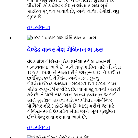
જાળી પણ સારી ઝીંક કોટિંગ દ્વારા સુરક્ષિત છે.
પીવીસી કોટ વેલ્ડેડ મેશને લાંબા સમય સુધી
કાર્યરત જીવન બનાવે છે, અને વિવિધ રંગોથી વધુ
સુંદર છે.
તપાસ
વિગત
વેલ્ડેડ વાયર મેશ ગેબિયન બ .ક્સ
વેલ્ડ મેશ ગેબિયન ઠંડા દોરેલા સ્ટીલ વાયરથી
બનાવવામાં આવે છે અને તાણ શક્તિ માટે બીએસ
1052: 1986 ને સખત રીતે અનુરૂપ છે. તે પછી તે
ઇલેક્ટ્રિકલી વેલ્ડિંગ અને ગરમ ડૂબવું
ગેલ્વેનાઈઝ્ડ અથવા BS443/EN10244-2 પર
કોટેડ અલુ-ઝીંક કોટેડ છે, લાંબા જીવનની ખાતરી
કરે છે. તે પછી કાટ અને અન્ય હવામાન અસરો
સામે સુરક્ષિત રાખવા માટે જાળીદાર ઓર્ગેનિક
પોલિમર કોટેડ હોઈ શકે છે, ખાસ કરીને જ્યારે
ગેબિયન્સનો ઉપયોગ મીઠા અને ખૂબ પ્રદૂષિત
ઈન્વેમેન્ટ્સમાં કરવામાં આવે છે.
તપાસ
વિગત