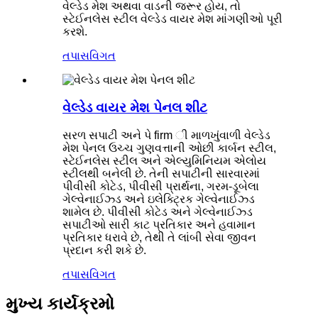
વેલ્ડેડ મેશ અથવા વાડની જરૂર હોય, તો
સ્ટેઈનલેસ સ્ટીલ વેલ્ડેડ વાયર મેશ માંગણીઓ પૂરી
કરશે.
તપાસ
વિગત
વેલ્ડેડ વાયર મેશ પેનલ શીટ
સરળ સપાટી અને પે firm ી માળખુંવાળી વેલ્ડેડ
મેશ પેનલ ઉચ્ચ ગુણવત્તાની ઓછી કાર્બન સ્ટીલ,
સ્ટેઈનલેસ સ્ટીલ અને એલ્યુમિનિયમ એલોય
સ્ટીલથી બનેલી છે. તેની સપાટીની સારવારમાં
પીવીસી કોટેડ, પીવીસી પ્રાર્થના, ગરમ-ડૂબેલા
ગેલ્વેનાઈઝ્ડ અને ઇલેક્ટ્રિક ગેલ્વેનાઈઝ્ડ
શામેલ છે. પીવીસી કોટેડ અને ગેલ્વેનાઈઝ્ડ
સપાટીઓ સારી કાટ પ્રતિકાર અને હવામાન
પ્રતિકાર ધરાવે છે, તેથી તે લાંબી સેવા જીવન
પ્રદાન કરી શકે છે.
તપાસ
વિગત
મુખ્ય કાર્યક્રમો