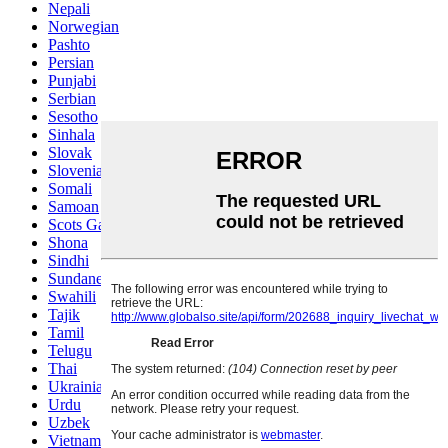
Nepali
Norwegian
Pashto
Persian
Punjabi
Serbian
Sesotho
Sinhala
Slovak
Slovenian
Somali
Samoan
Scots Gaelic
Shona
Sindhi
Sundanese
Swahili
Tajik
Tamil
Telugu
Thai
Ukrainian
Urdu
Uzbek
Vietnamese