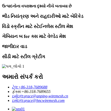
ઉત્પાદનોના વપરાશના દૃશ્યો નીચે બતાવ્યા છે
ભીડ નિયંત્રણ અને રાહદારીઓ માટે બેરિકેડ
વિંડો સ્ક્રીન માટે સ્ટેઈનલેસ સ્ટીલ મેશ
ગેબિયન બ for ક્સ માટે વેલ્ડેડ મેશ
જાળીદાર વાડ
સીડી માટે સ્ટીલ ગ્રેટીંગ
અમારો સંપર્ક કરો
ટેલ:
+86-318-7689688
ફેક્સ:
+86-318-7689655
ઇમેઇલ:
grace@anping-wiremesh.cn
ઇમેઇલ:
grace@hncwiremesh.com