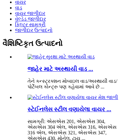
વાયર
વાડ
વાયર જાળીદાર
વેલ્ડેડ જાળીદાર
ફિલ્ટર સામગ્રી
જાળીદાર ઉત્પાદનો
વૈશિષ્ટિકૃત ઉત્પાદનો
જાહેર માટે અસ્થાયી વાડ ...
તેને કન્સ્ટ્રક્શન મોબાઇલ વાડ/અસ્થાયી વાડ/
પોર્ટેબલ કોન્ટ્રુ પણ કહેવામાં આવે છે ...
સ્ટેઈનલેસ સ્ટીલ વણાયેલા વાયર ...
સામગ્રી: એસએસ 201, એસએસ 304,
એસએસ 304 એલ, એસએસ 316, એસએસ
316 એલ, એસએસ 321, એસએસ 347,
એસએસ 430, મોનેલ. ટાય ...