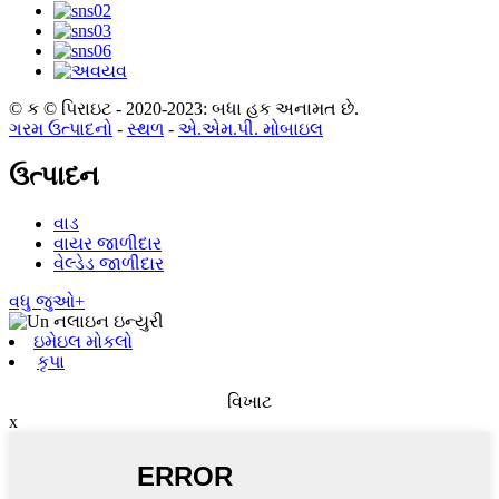
© ક © પિરાઇટ - 2020-2023: બધા હક અનામત છે.
ગરમ ઉત્પાદનો
-
સ્થળ
-
એ.એમ.પી. મોબાઇલ
ઉત્પાદન
વાડ
વાયર જાળીદાર
વેલ્ડેડ જાળીદાર
વધુ જુઓ+
ઇમેઇલ મોકલો
કૃપા
વિખાટ
x