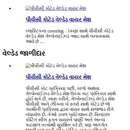
પીવીસી કોટેડ વેલ્ડેડ વાયર મેશ
પ્લાસ્ટિકના covering ાંકણા સાથે પીવીસી કોટેડ
વેલ્ડેડ મેશ ગેલ્વેનાઈઝ્ડ આઇ સાથે બનાવવામાં
આવે છે ...
વેલ્ડેડ જાળીદાર
પીવીસી કોટેડ વેલ્ડેડ વાયર મેશ
પીવીસી કોટ પ્રક્રિયા પછી, કાળો અથવા
ગેલ્વેનાઈઝ્ડ વેલ્ડેડ મેશ ઉચ્ચ કાટ પ્રતિકાર સાથે
હોઈ શકે છે. ખાસ કરીને, ગેલ્વેનાઈઝ્ડ વેલ્ડેડ મેશ
પીવીસી અને ઝીંકના બે સ્તરો સાથે કોટેડ છે જે
ગરમીની પ્રક્રિયા દ્વારા વાયર સાથે સજ્જડ રીતે
બંધાયેલ છે. તેઓ ડબલ પ્રોટેક્શન છે. વિનાઇલ
કોટિંગ સીલ ફક્ત વાયરને પાણી અને અન્ય
કાટમાળ તત્વોથી સુરક્ષિત કરે છે, પણ અંતર્ગત