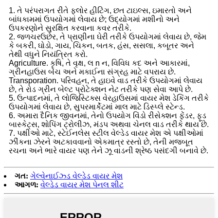
1. તે પરંપરાગત રીતે ફ્લોર હીટિંગ, છત ટાઇલ્સ, ઇમારતો અને
બાંધકામમાં ઉપયોગમાં લેવાય છે; ઉદ્યોગમાં મશીનો અને
ઉપકરણોને સુરક્ષિત કરવાના કવર તરીકે.
2. જળચરઉછેર, તે પ્રાણીના ઘેરી તરીકે ઉપયોગમાં લેવાય છે, જેમ
કે બકરી, ઘોડો, ગાય, ચિકન, બતક, હંસ, સસલા, કબૂતર અને
તેથી વધુને નિયંત્રિત કરો.
Agriculture. કૃષિ, તે વૃક્ષ, લ n ન, વિવિધ કદ અને આકારમાં,
ગ્રીનહાઉસ બેંચ અને મકાઈના સંગ્રહ માટે વપરાય છે.
Transporation. પરિવહન, તે હાઇવે વાડ તરીકે ઉપયોગમાં લેવાય
છે, તે રોડ ગ્રીન બેલ્ટ પ્રોટેક્શન નેટ તરીકે પણ સેવા આપે છે.
5. ઉત્પાદનમાં, તે લોજિસ્ટિક્સ વેરહાઉસમાં વાયર મેશ ડેકિંગ તરીકે
ઉપયોગમાં લેવાય છે, સુપરમાર્કેટમાં માલ માટે ડિસ્પ્લે સ્ટેન્ડ.
6. અમારા દૈનિક જીવનમાં, તેનો ઉપયોગ વિંડો રીસેક્શન ફેંડર, ફૂડ
બાસ્કેટ્સ, શોપિંગ ટ્રોલીઝ, મંડપ અથવા ચેનલ વાડ તરીકે થાય છે.
7. પક્ષીઓ માટે, સ્ટેઈનલેસ સ્ટીલ વેલ્ડેડ વાયર મેશ એ પક્ષીઓમાં
ઝીંકના ઝેરને અટકાવવાનો એકમાત્ર રસ્તો છે, તેની મજબૂત
રચના અને ભારે વાયર પણ તેને ઝૂ વાડની શ્રેષ્ઠ પસંદગી બનાવે છે.
ગત:
ગેલ્વેનાઈઝ્ડ વેલ્ડેડ વાયર મેશ
આગળ:
વેલ્ડેડ વાયર મેશ પેનલ શીટ