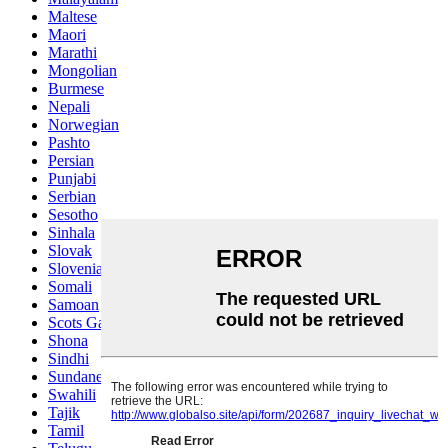
Maltese
Maori
Marathi
Mongolian
Burmese
Nepali
Norwegian
Pashto
Persian
Punjabi
Serbian
Sesotho
Sinhala
Slovak
Slovenian
Somali
Samoan
Scots Gaelic
Shona
Sindhi
Sundanese
Swahili
Tajik
Tamil