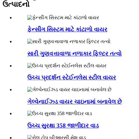
ઉત્પાદનો
ફેન્સીંગ સિસ્ટમ માટે કાંટાળો વાયર
સારી ગુણવત્તાવાળા નળાકાર ફિલ્ટર તત્વો
ઉચ્ચ પ્રદર્શન સ્ટેઈનલેસ સ્ટીલ વાયર
ગેલ્વેનાઈઝ્ડ વાયર ચાઇનામાં બનાવેલ છે
ઉચ્ચ સુરક્ષા 358 જાળીદાર વાડ