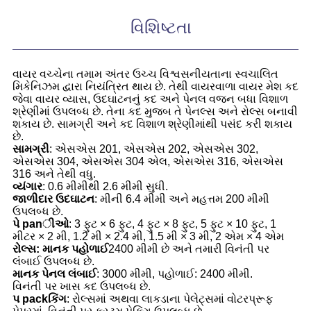
વિશિષ્ટતા
વાયર વચ્ચેના તમામ અંતર ઉચ્ચ વિશ્વસનીયતાના સ્વચાલિત
મિકેનિઝમ દ્વારા નિયંત્રિત થાય છે. તેથી વાયરવાળા વાયર મેશ કદ
જેવા વાયર વ્યાસ, ઉદઘાટનનું કદ અને પેનલ વજન બધા વિશાળ
શ્રેણીમાં ઉપલબ્ધ છે. તેના કદ મુજબ તે પેનલ્સ અને રોલ્સ બનાવી
શકાય છે. સામગ્રી અને કદ વિશાળ શ્રેણીમાંથી પસંદ કરી શકાય
છે.
સામગ્રી
: એસએસ 201, એસએસ 202, એસએસ 302,
એસએસ 304, એસએસ 304 એલ, એસએસ 316, એસએસ
316 અને તેથી વધુ.
વ્યંગાર
: 0.6 મીમીથી 2.6 મીમી સુધી.
જાળીદાર ઉદઘાટન
: મીની 6.4 મીમી અને મહત્તમ 200 મીમી
ઉપલબ્ધ છે.
પે panીઓ
: 3 ફુટ × 6 ફુટ, 4 ફુટ × 8 ફુટ, 5 ફુટ × 10 ફુટ, 1
મીટર × 2 મી, 1.2 મી × 2.4 મી, 1.5 મી × 3 મી, 2 એમ × 4 એમ
રોલ્સ: માનક પહોળાઈ
2400 મીમી છે અને તમારી વિનંતી પર
લંબાઈ ઉપલબ્ધ છે.
માનક પેનલ લંબાઈ
: 3000 મીમી, પહોળાઈ: 2400 મીમી.
વિનંતી પર ખાસ કદ ઉપલબ્ધ છે.
પ packકિંગ
: રોલ્સમાં અથવા લાકડાના પેલેટ્સમાં વોટરપ્રૂફ