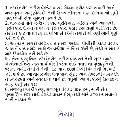
1. સ્ટેઈનલેસ સ્ટીલ વેલ્ડેડ વાયર મેશમાં ફ્લેટ પણ સપાટી અને
મજબૂત માળખું હોય છે, તેની ઉચ્ચ તીવ્રતા ઘણા દાયકાઓ સુધી
પણ લાંબી સેવા જીવન બનાવે છે.
2. વાયરમાં પોતે જ ઉત્તમ કાટ પ્રતિકાર, એસિડ અને આલ્કલી
પ્રતિકાર, ઉચ્ચ તાપમાન પ્રતિકાર, કઠોર રસાયણો પ્રતિકાર છે,
તેથી તે કાટ વાતાવરણમાં લાંબા સંપર્કની તમારી માંગણીઓને પૂર્ણ
કરી શકે છે.
3. અન્ય સામગ્રી વેલ્ડેડ વાયર મેશ અથવા પીવીસી-કોટેડ વેલ્ડેડ
આયર્ન વાયર મેશ સાથે જોડાયેલા, તે બિન-ઝેરી છે, તેથી તે ખોરાક
માટે ઉપયોગ કરી શકે છે.
Its. તેના પ્રકૃતિના સ્ટેઈનલેસ સ્ટીલ વાયરને તેની સુરક્ષા માટે
ગેલ્વેનાઇઝિંગ અથવા પીવીસી જેવા કોઈ વધારાના પૂર્ણાહુતિની
જરૂર નથી, તેથી તે તેની મોટે ભાગે cost ંચી કિંમતની ભરપાઈ
કરી શકે છે. આ વાયર મેશ પેનલ્સને સુંદર અને તેજસ્વી ચમક છે,
તે સ્વચ્છતા અને સ્વચ્છતા લાગે છે, વધુમાં, આ પ્રકારનું ઉત્પાદન
સાફ કરવું સરળ છે.
6. મજબૂત એકીકરણ, મજબૂત વેલ્ડેડ પોઇન્ટ્સ, સારી રીતે
પ્રમાણિત મેશ સાથે વેલ્ડેડ વાયર મેશ, તેથી ભારે વજન રાખવાની
સારી તાકાત છે.
નિયમ