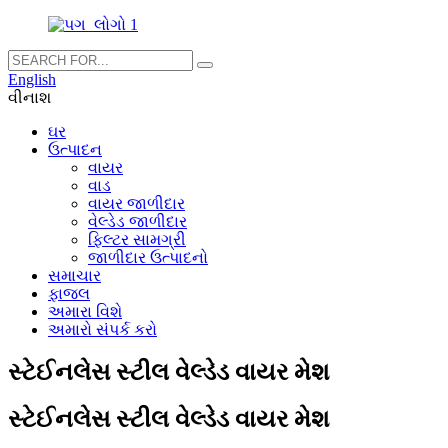
English
વીનાશ
ઘર
ઉત્પાદન
વાયર
વાડ
વાયર જાળીદાર
વેલ્ડેડ જાળીદાર
ફિલ્ટર સામગ્રી
જાળીદાર ઉત્પાદનો
સમાચાર
ફાજલ
અમારા વિશે
અમારો સંપર્ક કરો
સ્ટેઈનલેસ સ્ટીલ વેલ્ડેડ વાયર મેશ
સ્ટેઈનલેસ સ્ટીલ વેલ્ડેડ વાયર મેશ