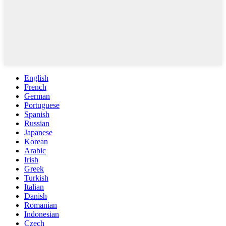
English
French
German
Portuguese
Spanish
Russian
Japanese
Korean
Arabic
Irish
Greek
Turkish
Italian
Danish
Romanian
Indonesian
Czech