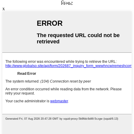
વિખાટ
x