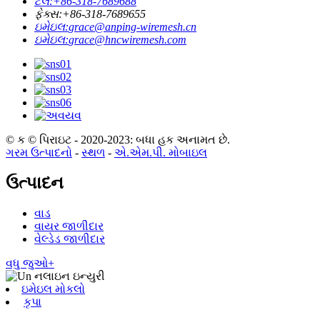
ટેલ:
+86-318-7689688
ફેક્સ:
+86-318-7689655
ઇમેઇલ:
grace@anping-wiremesh.cn
ઇમેઇલ:
grace@hncwiremesh.com
© ક © પિરાઇટ - 2020-2023: બધા હક અનામત છે.
ગરમ ઉત્પાદનો
-
સ્થળ
-
એ.એમ.પી. મોબાઇલ
ઉત્પાદન
વાડ
વાયર જાળીદાર
વેલ્ડેડ જાળીદાર
વધુ જુઓ+
ઇમેઇલ મોકલો
કૃપા